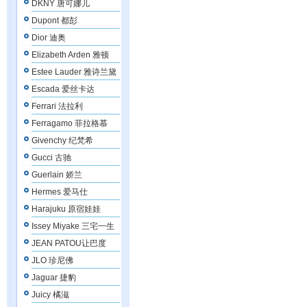
DKNY 唐可娜儿
Dupont 都彭
Dior 迪奥
Elizabeth Arden 雅顿
Estee Lauder 雅诗兰黛
Escada 爱丝卡达
Ferrari 法拉利
Ferragamo 菲拉格慕
Givenchy 纪梵希
Gucci 古驰
Guerlain 娇兰
Hermes 爱马仕
Harajuku 原宿娃娃
Issey Miyake 三宅一生
JEAN PATOU让巴度
JLO 珍尼佛
Jaguar 捷豹
Juicy 橘滋