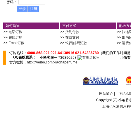
密码：
如何购物
支付方式
配送方
>>
电话订购
>>
货到付款
>>
快递
>>
在线订购
>>
在线支付
>>
邮局
>>
Email订购
>>
银行|邮局汇款
>>
运费
订购热线：
4000-868-021 021-64138916 021-54386780
（我们的工作时间是：
QQ在线联系：
小哈客服一
736890258
小哈客
官方微博：
http://weibo.com/xiaohaperfume
网站简介
|
正品承
Copyright (C) 小哈香水
上海小玩通信息科