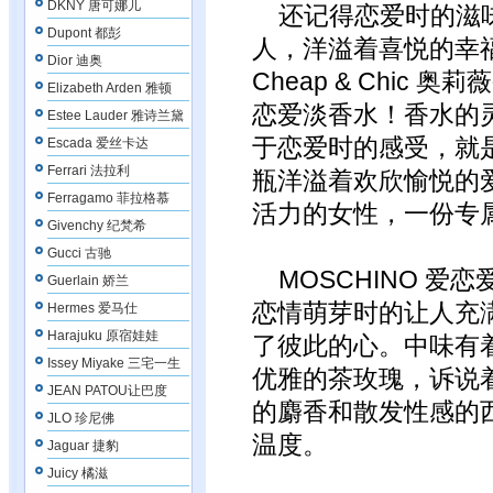
DKNY 唐可娜儿
还记得恋爱时的滋味
Dupont 都彭
人，洋溢着喜悦的幸福
Dior 迪奥
Cheap & Chic 
Elizabeth Arden 雅顿
恋爱淡香水！香水的
Estee Lauder 雅诗兰黛
于恋爱时的感受，就
Escada 爱丝卡达
Ferrari 法拉利
瓶洋溢着欢欣愉悦的
Ferragamo 菲拉格慕
活力的女性，一份专
Givenchy 纪梵希
Gucci 古驰
MOSCHINO 爱
Guerlain 娇兰
恋情萌芽时的让人充
Hermes 爱马仕
Harajuku 原宿娃娃
了彼此的心。中味有
Issey Miyake 三宅一生
优雅的茶玫瑰，诉说
JEAN PATOU让巴度
的麝香和散发性感的
JLO 珍尼佛
温度。
Jaguar 捷豹
Juicy 橘滋