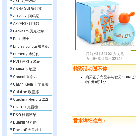
AXE 凌仕效应
ANNA SUI 安娜苏
ARMANI 阿玛尼
AZZARO 阿莎奴
Beckham 贝克汉姆
Boss 博士
Britney curious布兰妮
目前累计
24602
人浏览
Burberry 博柏利
近90日累计售出
3214
件
BVLGARI 宝格丽
精彩活动送不停:
Cartier 卡地亚
Chanel 香奈儿
购买正价商品参与积分:300积
物1元=积1分。
Calvin Klein 卡文克莱
Calotine 歌宝婷
Carolina Herrera 212
CREED 克雷德
D&G 杜嘉班纳
香水详细信息：
Dunhill 登喜路
Davidoff 大卫杜夫