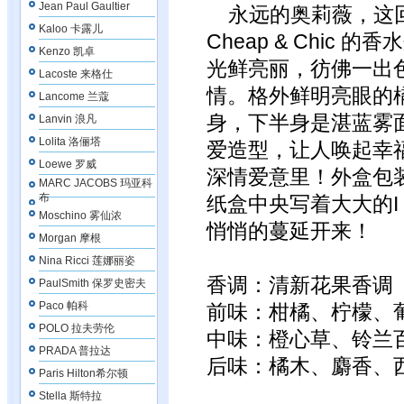
Jean Paul Gaultier
永远的奥莉薇，这回
Kaloo 卡露儿
Cheap & Chic
Kenzo 凯卓
光鲜亮丽，彷佛一出
Lacoste 来格仕
情。格外鲜明亮眼的
Lancome 兰蔻
身，下半身是湛蓝雾
Lanvin 浪凡
Lolita 洛俪塔
爱造型，让人唤起幸
Loewe 罗威
深情爱意里！外盒包
MARC JACOBS 玛亚科
布
纸盒中央写着大大的I 
Moschino 雾仙浓
悄悄的蔓延开来！
Morgan 摩根
Nina Ricci 莲娜丽姿
香调：清新花果香调
PaulSmith 保罗史密夫
Paco 帕科
前味：柑橘、柠檬、
POLO 拉夫劳伦
中味：橙心草、铃兰
PRADA 普拉达
后味：橘木、麝香、
Paris Hilton希尔顿
Stella 斯特拉