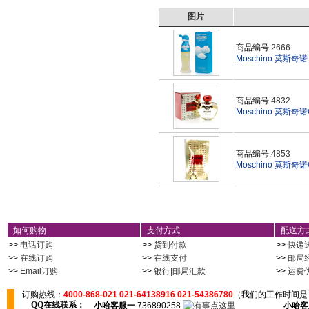
图片
商品编号:
2666
Moschino 莫斯奇诺 
商品编号:
4832
Moschino 莫斯奇
商品编号:
4853
Moschino 莫斯
如何购物
支付方式
配送方
>>
电话订购
>>
货到付款
>>
快递
>>
在线订购
>>
在线支付
>>
邮局
>>
Email订购
>>
银行|邮局汇款
>>
运费
订购热线：
4000-868-021 021-64138916 021-54386780
（我们的工作时间是：
QQ在线联系：
小哈客服一
736890258
小哈客