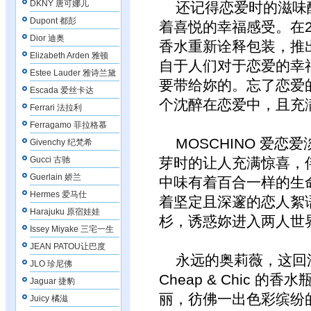
DKNY 唐可娜儿
还记得恋爱时的滋味酸
Dupont 都彭
着喜悦的幸福感受。在200
Dior 迪奥
香水重新诠释包装，推出了
Elizabeth Arden 雅顿
自于人们对于恋爱的幸
Estee Lauder 雅诗兰黛
要带给妳的。忘了恋爱
Escada 爱丝卡达
个沈醉在恋爱中，且充
Ferrari 法拉利
Ferragamo 菲拉格慕
MOSCHINO 爱恋
Givenchy 纪梵希
Gucci 古驰
芽时的让人充满惊喜，
Guerlain 娇兰
中味有着百合一样的生
Hermes 爱马仕
着坚定且深邃的恋人絮
Harajuku 原宿娃娃
杉，诱惑妳进入两人世
Issey Miyake 三宅一生
JEAN PATOU让巴度
永远的奥莉薇，这回
JLO 珍尼佛
Cheap & Chic 
Jaguar 捷豹
丽，彷佛一出色彩缤纷
Juicy 橘滋