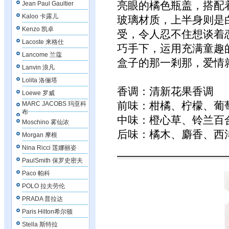
亮眼的橘色瓶盖，搭配
Jean Paul Gaultier
Kaloo 卡露儿
玻璃材质，上半身则是
Kenzo 凯卓
受，令人忍不住想谈着
Lacoste 来格仕
巧手下，运用充满童趣的涂
Lancome 兰蔻
盒子的那一剎那，爱情
Lanvin 浪凡
Lolita 洛俪塔
香调：清新花果香调
Loewe 罗威
前味：柑橘、柠檬、葡
MARC JACOBS 玛亚科
布
中味：橙心草、铃兰百
Moschino 雾仙浓
后味：橘木、麝香、西
Morgan 摩根
Nina Ricci 莲娜丽姿
PaulSmith 保罗史密夫
Paco 帕科
POLO 拉夫劳伦
PRADA 普拉达
Paris Hilton希尔顿
Stella 斯特拉