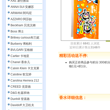
AXE 凌仕效应
ANNA SUI 安娜苏
ARMANI 阿玛尼
AZZARO 阿莎奴
Beckham 贝克汉姆
Boss 博士
Britney curious布兰妮
目前累计
6841
人浏览
Burberry 博柏利
近90日累计售出
3148
件
BVLGARI 宝格丽
精彩活动送不停:
Cartier 卡地亚
Chanel 香奈儿
购买正价商品参与积分:300积
物1元=积1分。
Calvin Klein 卡文克莱
Calotine 歌宝婷
Carolina Herrera 212
CREED 克雷德
D&G 杜嘉班纳
香水详细信息：
Dunhill 登喜路
Davidoff 大卫杜夫