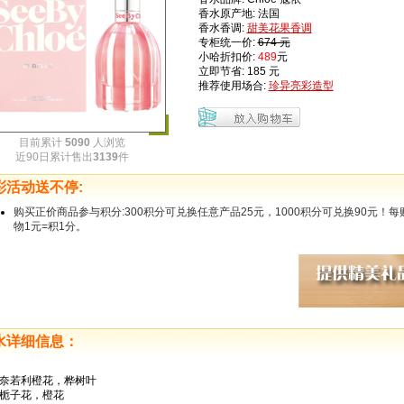
香水原产地: 法国
香水香调:
甜美花果香调
专柜统一价:
674 元
小哈折扣价:
489
元
立即节省: 185 元
推荐使用场合:
珍异亮彩造型
目前累计
5090
人浏览
近90日累计售出
3139
件
彩活动送不停:
购买正价商品参与积分:300积分可兑换任意产品25元，1000积分可兑换90元！每
物1元=积1分。
水详细信息：
奈若利橙花，桦树叶
栀子花，橙花