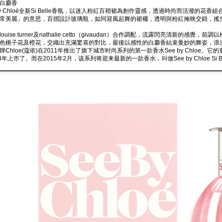
白麝香
 By Chloé全新Si Belle香氛，以迷人粉紅百褶裙為創作靈感，透過時尚而活潑的花香組
常美麗」的意思，百摺設計玻璃瓶，如同迎風起舞的裙襬，透明與粉紅掩映交錯，搖
ouise turner及nathalie cetto（givaudan）合作調配，流露閃亮清新的
色梔子花及橙花，交織出充滿驚喜的對比，最後以感性的白麝香結束曼妙的舞姿，浪
Chloe(蔻依)在2011年推出了旗下城市时尚系列的第一款香水See by Chloe。它的更为清新的
4年上市了。而在2015年2月，该系列将迎来最新的一款香水，叫做See by Chloe Si Be