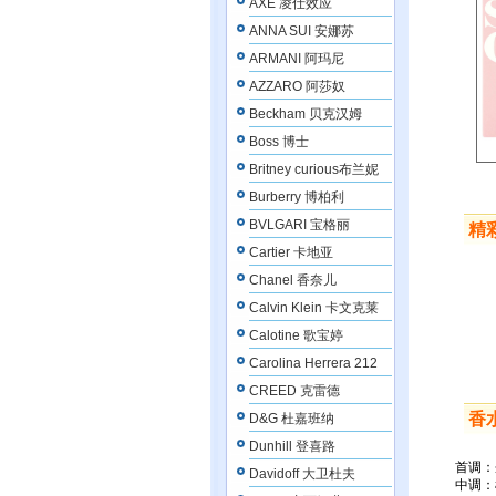
AXE 凌仕效应
ANNA SUI 安娜苏
ARMANI 阿玛尼
AZZARO 阿莎奴
Beckham 贝克汉姆
Boss 博士
Britney curious布兰妮
Burberry 博柏利
BVLGARI 宝格丽
精
Cartier 卡地亚
Chanel 香奈儿
Calvin Klein 卡文克莱
Calotine 歌宝婷
Carolina Herrera 212
CREED 克雷德
香
D&G 杜嘉班纳
Dunhill 登喜路
首调：
Davidoff 大卫杜夫
中调：