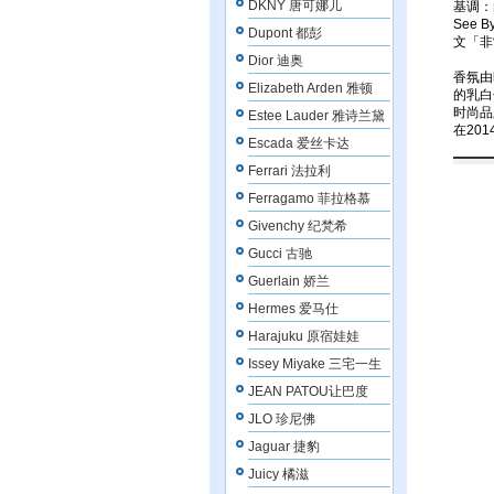
DKNY 唐可娜儿
基调：
See
Dupont 都彭
文「非
Dior 迪奥
香氛由l
Elizabeth Arden 雅顿
的乳白
时尚品牌
Estee Lauder 雅诗兰黛
在201
Escada 爱丝卡达
Ferrari 法拉利
Ferragamo 菲拉格慕
Givenchy 纪梵希
Gucci 古驰
Guerlain 娇兰
Hermes 爱马仕
Harajuku 原宿娃娃
Issey Miyake 三宅一生
JEAN PATOU让巴度
JLO 珍尼佛
Jaguar 捷豹
Juicy 橘滋