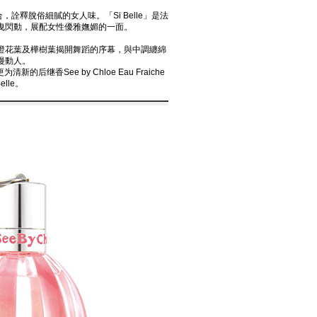
合，詮釋脫俗細膩的女人味。「Si Belle」是法
曳閃動，展配女性優雅嫵媚的一面。
感覺，前調以橙花葉及樺樹葉揭開舞蹈的序幕，與中調纏綿
漫動人。
后继香See by Chloe Eau Fraiche
lle。