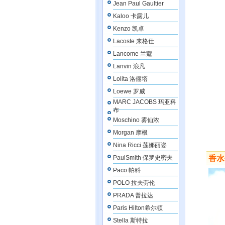
Jean Paul Gaultier
Kaloo 卡露儿
Kenzo 凯卓
Lacoste 来格仕
Lancome 兰蔻
Lanvin 浪凡
Lolita 洛俪塔
Loewe 罗威
MARC JACOBS 玛亚科
布
Moschino 雾仙浓
Morgan 摩根
Nina Ricci 莲娜丽姿
PaulSmith 保罗史密夫
香水
Paco 帕科
POLO 拉夫劳伦
PRADA 普拉达
Paris Hilton希尔顿
Stella 斯特拉